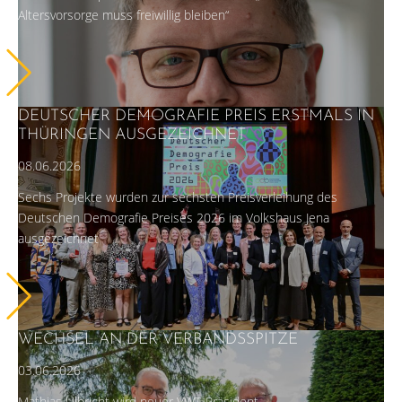
Altersvorsorge muss freiwillig bleiben“
DEUTSCHER DEMOGRAFIE PREIS ERSTMALS IN
THÜRINGEN AUSGEZEICHNET
08.06.2026
Sechs Projekte wurden zur sechsten Preisverleihung des
Deutschen Demografie Preises 2026 im Volkshaus Jena
ausgezeichnet
WECHSEL AN DER VERBANDSSPITZE
03.06.2026
Mathias Ulbricht wird neuer VWT-Präsident