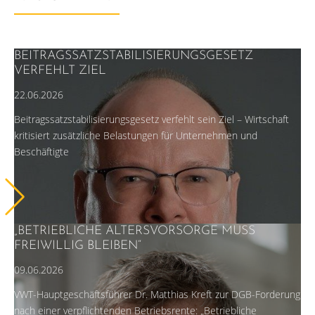
BEITRAGSSATZSTABILISIERUNGSGESETZ
VERFEHLT ZIEL
22.06.2026
Beitragssatzstabilisierungsgesetz verfehlt sein Ziel – Wirtschaft
kritisiert zusätzliche Belastungen für Unternehmen und
Beschäftigte
„BETRIEBLICHE ALTERSVORSORGE MUSS
FREIWILLIG BLEIBEN“
09.06.2026
VWT-Hauptgeschäftsführer Dr. Matthias Kreft zur DGB-Forderung
nach einer verpflichtenden Betriebsrente: „Betriebliche