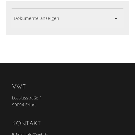
Dokumente anzeigen
VWT
Lossiusstraße 1
99094 Erfurt
KONTAKT
E-Mail:
info@vwt.de