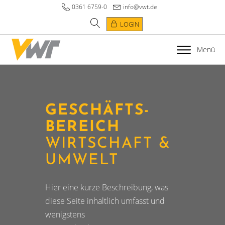
0361 6759-0
info@vwt.de
LOGIN
Menü
GESCHÄFTS­
BEREICH
WIRTSCHAFT &
UMWELT
Hier eine kurze Beschreibung, was
diese Seite inhaltlich umfasst und
wenigstens