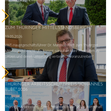
ZUM THÜRINGER MITTELSTANDSBERICHT
19.05.2026
VWT-Hauptgeschäftsführer Dr. Matthias Kreft zum Thüringer
Mittelstandsbericht: „Es kommt darauf an klare Prioritäten zu
setzen und deren Umsetzung verbindlich voranzutreiben“
THÜRINGER ARBEITSSCHUTZPREIS "JOHANNES
BUBE" 2026
11.05.2026
Thüringer Arbeitsschutzpreis "Johannes Bube" 2026: Wirtschaft