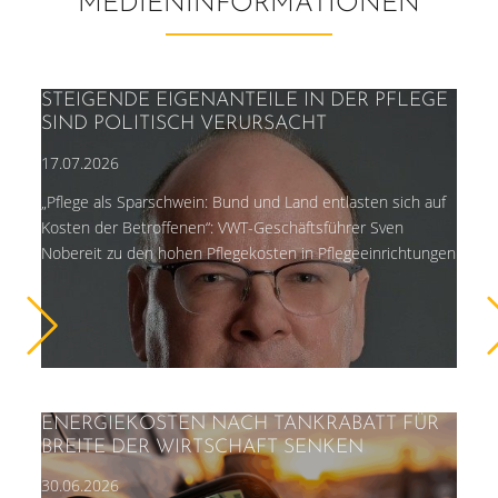
MEDIENINFORMATIONEN
STEIGENDE EIGENANTEILE IN DER PFLEGE
SIND POLITISCH VERURSACHT
17.07.2026
„Pflege als Sparschwein: Bund und Land entlasten sich auf
Kosten der Betroffenen“: VWT-Geschäftsführer Sven
Nobereit zu den hohen Pflegekosten in Pflegeeinrichtungen
ENERGIEKOSTEN NACH TANKRABATT FÜR
BREITE DER WIRTSCHAFT SENKEN
30.06.2026