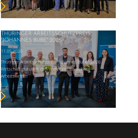
THÜRINGER ARBEITSSCHUTZPREIS
"JOHANNES BUBE" 2026
11.05.2026
Thüringer Arbeitsschutzpreis "Johannes Bube" 2026:
Wirtschaft gratuliert den Vorreitern für sichere
Arbeitswelten