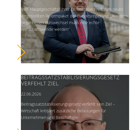
VWT-Hauptgeschäftsführer Dr. Matthias Kreft zum heute
vorgestellten Reformpaket der Bundesregierung: „Aus dem
begonnenen Kurswechsel muss eine echte
Wirtschaftswende werden“
BEITRAGSSATZSTABILISIERUNGSGESETZ
VERFEHLT ZIEL
22.06.2026
Beitragssatzstabilisierungsgesetz verfehlt sein Ziel –
Wirtschaft kritisiert zusätzliche Belastungen für
Unternehmen und Beschäftigte