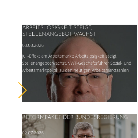
ARBEITSLOSIGKEIT STEIGT,
STELLENANGEBOT WÄCHST
03.08.2026
Juli-Effekt am Arbeitsmarkt: Arbeitslosigkeit steigt,
Stellenangebot wächst. VWT-Geschäftsführer Sozial- und
Arbeitsmarktpolitik zu den heutigen Arbeitsmarktzahlen
REFORMPAKET DER BUNDESREGIERUNG
02.07.2026