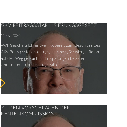
GKV-BEITRAGSSTABILISIERUNGSGESETZ
13.07.2026
VWT-Geschäftsführer Sven Nobereit zum Beschluss des
GKV-Beitragsstabilisierungsgesetzes: „Schwierige Reform
auf den Weg gebracht -- Einsparungen belasten
Unternehmen und Beitragszahler“
ZU DEN VORSCHLÄGEN DER
RENTENKOMMISSION