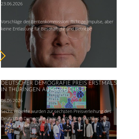
23.06.2026
Vorschläge der Rentenkommission: Richtige Impulse, aber
keine Entlastung für Beschäftigte und Betriebe
DEUTSCHER DEMOGRAFIE PREIS ERSTMALS
IN THÜRINGEN AUSGEZEICHNET
08.06.2026
Sechs Projekte wurden zur sechsten Preisverleihung des
Deutschen Demografie Preises 2026 im Volkshaus Jena
ausgezeichnet