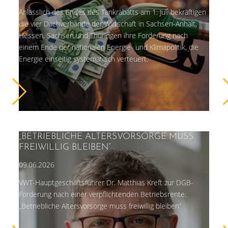
Anlässlich des Endes des Tankrabatts am 1. Juli bekräftigen
die vier Dachverbände der Wirtschaft in Sachsen-Anhalt,
Hessen, Sachsen und Thüringen ihre Forderung nach
einem Ende der nationalen Energie- und Klimapolitik, die
Energie einseitig systematisch verteuert.
„BETRIEBLICHE ALTERSVORSORGE MUSS
FREIWILLIG BLEIBEN“
09.06.2026
VWT-Hauptgeschäftsführer Dr. Matthias Kreft zur DGB-
Forderung nach einer verpflichtenden Betriebsrente:
„Betriebliche Altersvorsorge muss freiwillig bleiben“