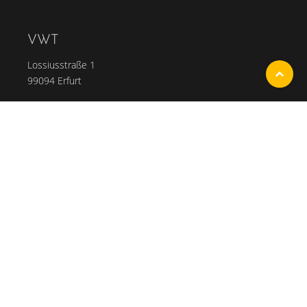
VWT
Lossiusstraße 1
To
99094 Erfurt
KONTAKT
E-Mail:
info@vwt.de
Tel.:
0361 6759-0
Fax: 0361 6759-222
Mo-Do: 8-17 Uhr, Fr: 8-15 Uhr
INFORMATION
Impressum
Datenschutz