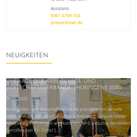
Assistenz
0361 6759-153
presse@vwt.de
NEUIGKEITEN
UMFRAGE DER ARBEITGEBER- UND
WIRTSCHAFTSVERBÄNDE THÜRINGENS 2020
31.01.2020
Arbeitgeber- und Wirtschaftsverbände präsentierten aktuelle
Jahresumfrage zur wirtschaftlichen Entwicklung: Konjunktureller
Abschwung in Thüringen angekommen. M+E-Industrie besonders
betroffen, fast ein Drittel […]