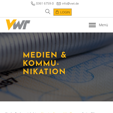
0361 6759-0
info@vwt.de
LOGIN
Menü
MEDIEN &
KOMMU­
NIKATION