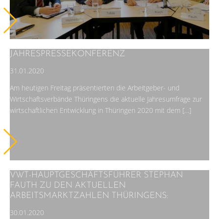
JAHRESPRESSEKONFERENZ
31.01.2020
Am heutigen Freitag präsentierten die Arbeitgeber- und
Wirtschaftsverbände Thüringens die aktuelle Jahresumfrage zur
wirtschaftlichen Entwicklung in Thüringen 2020 mit dem […]
VWT-HAUPTGESCHÄFTSFÜHRER STEPHAN
FAUTH ZU DEN AKTUELLEN
ARBEITSMARKTZAHLEN THÜRINGENS:
30.01.2020