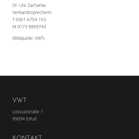
Dr. Ute Zacharias
Verbandssprecherin
T 0361 6759-153
M 0173 8899743
(Bildquelle: VWT)
VWT
Lossiusstraße 1
99094 Erfurt
KONTAKT