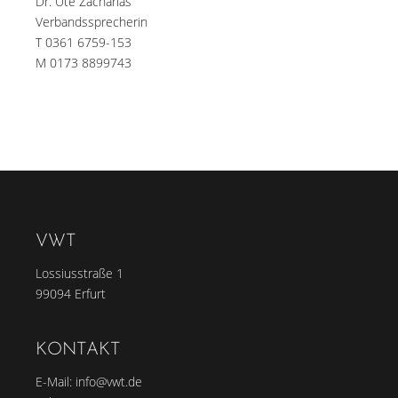
Dr. Ute Zacharias
Verbandssprecherin
T 0361 6759-153
M 0173 8899743
VWT
Lossiusstraße 1
99094 Erfurt
KONTAKT
E-Mail:
info@vwt.de