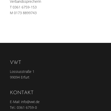
Verbandssprecherin
T 0361 6759-153
M 0173 8899743
VWT
Lossiusstraße 1
99094 Erfurt
KONTAKT
E-Mail:
info@vwt.de
Tel.:
0361 6759-0