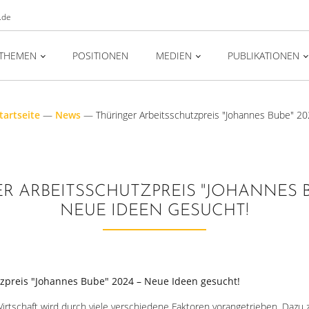
.de
THEMEN
POSITIONEN
MEDIEN
PUBLIKATIONEN
tartseite
—
News
—
Thüringer Arbeitsschutzpreis "Johannes Bube" 2
R ARBEITSSCHUTZPREIS "JOHANNES BU
NEUE IDEEN GESUCHT!
tzpreis "Johannes Bube" 2024 – Neue Ideen gesucht!
irtschaft wird durch viele verschiedene Faktoren vorangetrieben. Dazu zä