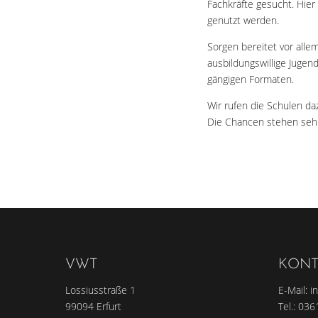
Fachkräfte gesucht. Hie
genutzt werden.
Sorgen bereitet vor alle
ausbildungswillige Jugen
gängigen Formaten.
Wir rufen die Schulen da
Die Chancen stehen sehr 
VWT
KONT
Lossiusstraße 1
E-Mail:
i
99094 Erfurt
Tel.:
036