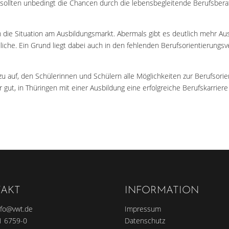
r sollten unbedingt die Chancen durch die lebensbegleitende Berufsbe
m die Situation am Ausbildungsmarkt. Abermals gibt es deutlich mehr Aus
dliche. Ein Grund liegt dabei auch in den fehlenden Berufsorientierungs
zu auf, den Schülerinnen und Schülern alle Möglichkeiten zur Berufsorie
gut, in Thüringen mit einer Ausbildung eine erfolgreiche Berufskarriere 
AKT
INFORMATION
nfo@vwt.de
Impressum
1 6759-0
Datenschutz