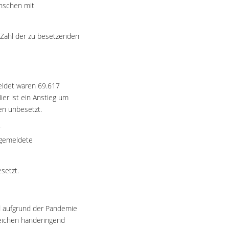
enschen mit
e Zahl der zu besetzenden
eldet waren 69.617
er ist ein Anstieg um
en unbesetzt.
r
 gemeldete
setzt.
nd aufgrund der Pandemie
reichen händeringend