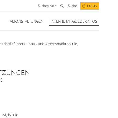
Suchen nach:
Suche
LOGIN
VERANSTALTUNGEN
INTERNE MITGLIEDERINFOS
chäftsführers Sozial- und Arbeitsmarktpolitik:
ÄTZUNGEN
D
st, ist die