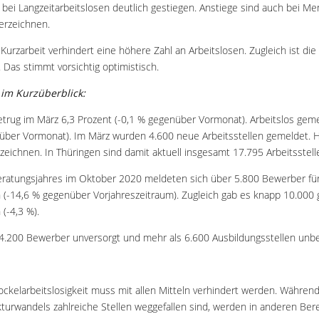
em bei Langzeitarbeitslosen deutlich gestiegen. Anstiege sind auch bei M
erzeichnen.
Kurzarbeit verhindert eine höhere Zahl an Arbeitslosen. Zugleich ist di
 Das stimmt vorsichtig optimistisch.
 im Kurzüberblick:
etrug im März 6,3 Prozent (-0,1 % gegenüber Vormonat). Arbeitslos gem
ber Vormonat). Im März wurden 4.600 neue Arbeitsstellen gemeldet. Hi
zeichnen. In Thüringen sind damit aktuell insgesamt 17.795 Arbeitsstell
eratungsjahres im Oktober 2020 meldeten sich über 5.800 Bewerber fü
n (-14,6 % gegenüber Vorjahreszeitraum). Zugleich gab es knapp 10.000
(-4,3 %).
.200 Bewerber unversorgt und mehr als 6.600 Ausbildungsstellen unbe
ockelarbeitslosigkeit muss mit allen Mitteln verhindert werden. Währe
kturwandels zahlreiche Stellen weggefallen sind, werden in anderen Be