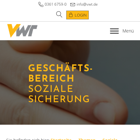
0361 6759-0
info@vwt.de
LOGIN
Menü
GESCHÄFTS­
BEREICH
SOZIALE
SICHERUNG