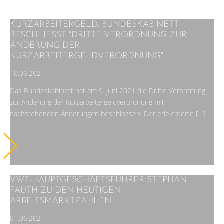
KURZARBEITERGELD: BUNDESKABINETT
BESCHLIESST "DRITTE VERORDNUNG ZUR Ä
NDERUNG DER K
URZARBEITERGELDVERORDNUNG"
10.06.2021
Das Bundeskabinett hat am 9. Juni 2021 die Dritte Verordnung
zur Änderung der Kurzarbeitergeldverordnung mit
nachstehenden Änderungen beschlossen: Der erleichterte […]
VWT-HAUPTGESCHÄFTSFÜHRER STEPHAN
FAUTH ZU DEN HEUTIGEN
ARBEITSMARKTZAHLEN:
01.06.2021