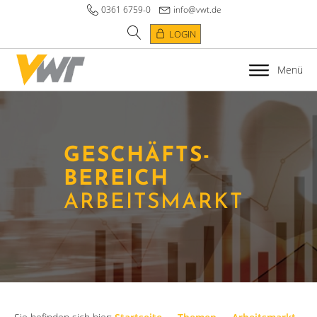
0361 6759-0
info@vwt.de
LOGIN
Menü
GESCHÄFTS­
BEREICH
ARBEITSMARKT