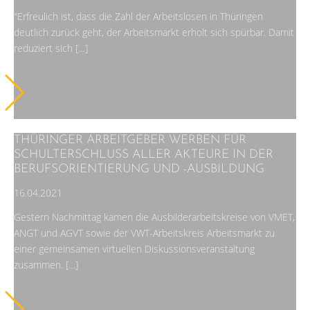
"Erfreulich ist, dass die Zahl der Arbeitslosen in Thüringen
deutlich zurück geht, der Arbeitsmarkt erholt sich spürbar. Damit
reduziert sich […]
THÜRINGER ARBEITGEBER WERBEN FÜR
SCHULTERSCHLUSS ALLER AKTEURE IN DER
BERUFSORIENTIERUNG UND -AUSBILDUNG
16.04.2021
Gestern Nachmittag kamen die Ausbilderarbeitskreise von VMET,
ANGT und AGVT sowie der VWT-Arbeitskreis Arbeitsmarkt zu
einer gemeinsamen virtuellen Diskussionsveranstaltung
zusammen. […]