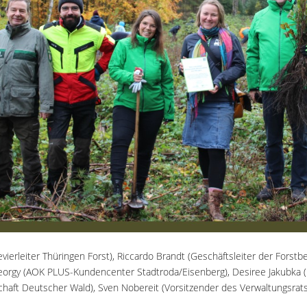
(Revierleiter Thüringen Forst), Riccardo Brandt (Geschäftsleiter der Fors
eorgy (AOK PLUS-Kundencenter Stadtroda/Eisenberg), Desiree Jakubka 
haft Deutscher Wald), Sven Nobereit (Vorsitzender des Verwaltungsrat