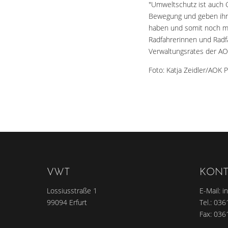
"Umweltschutz ist auch 
Bewegung und geben ihne
haben und somit noch me
Radfahrerinnen und Radfa
Verwaltungsrates der A
Foto: Katja Zeidler/AOK 
VWT
KONT
Lossiusstraße 1
E-Mail:
i
99094 Erfurt
Tel.:
036
Fax: 036