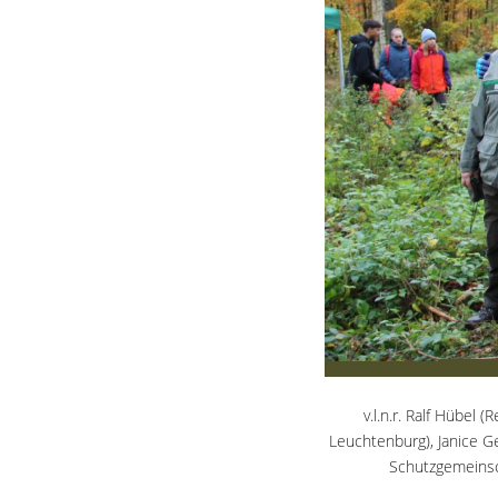
v.l.n.r. Ralf Hübel 
Leuchtenburg), Janice G
Schutzgemeinsc