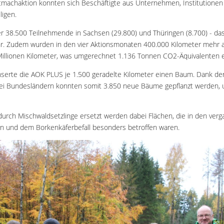
machaktion konnten sich Beschäftigte aus Unternehmen, Institutionen
ligen.
r 38.500 Teilnehmende in Sachsen (29.800) und Thüringen (8.700) - da
hr. Zudem wurden in den vier Aktionsmonaten 400.000 Kilometer mehr al
Millionen Kilometer, was umgerechnet 1.136 Tonnen CO2-Äquivalenten e
serte die AOK PLUS je 1.500 geradelte Kilometer einen Baum. Dank der
ei Bundesländern konnten somit 3.850 neue Bäume gepflanzt werden, 
durch Mischwaldsetzlinge ersetzt werden dabei Flächen, die in den ver
n und dem Borkenkäferbefall besonders betroffen waren.