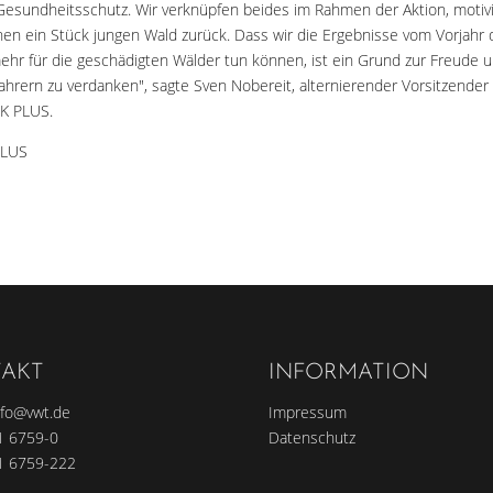
Gesundheitsschutz. Wir verknüpfen beides im Rahmen der Aktion, mot
n ein Stück jungen Wald zurück. Dass wir die Ergebnisse vom Vorjahr d
hr für die geschädigten Wälder tun können, ist ein Grund zur Freude u
hrern zu verdanken", sagte Sven Nobereit, alternierender Vorsitzender 
OK PLUS.
PLUS
AKT
INFORMATION
nfo@vwt.de
Impressum
1 6759-0
Datenschutz
1 6759-222