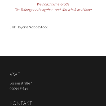
Weihnachtliche Grüße
Die Thüringer Arbeitgeber- und Wirtschaftsverbände
Bild: Floydine/AdobeStock
VWT
Lossiusstraße 1
99094 Erfurt
KONTAKT