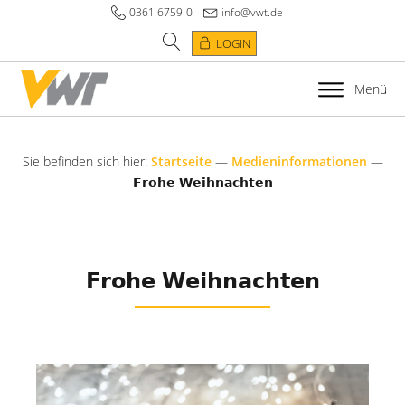
0361 6759-0
info@vwt.de
LOGIN
Menü
Sie befinden sich hier:
Startseite
—
Medieninformationen
—
𝗙𝗿𝗼𝗵𝗲 𝗪𝗲𝗶𝗵𝗻𝗮𝗰𝗵𝘁𝗲𝗻
𝗙𝗿𝗼𝗵𝗲 𝗪𝗲𝗶𝗵𝗻𝗮𝗰𝗵𝘁𝗲𝗻