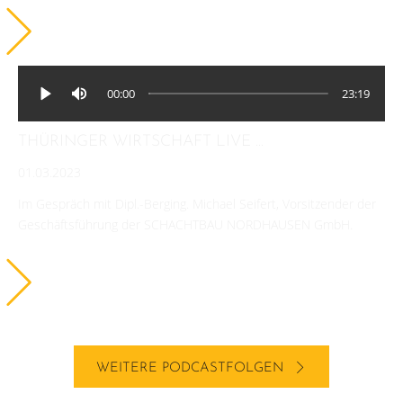
00:00
23:19
THÜRINGER WIRTSCHAFT LIVE ...
01.03.2023
Im Gespräch mit Dipl.-Berging. Michael Seifert, Vorsitzender der
Geschäftsführung der SCHACHTBAU NORDHAUSEN GmbH.
WEITERE PODCASTFOLGEN