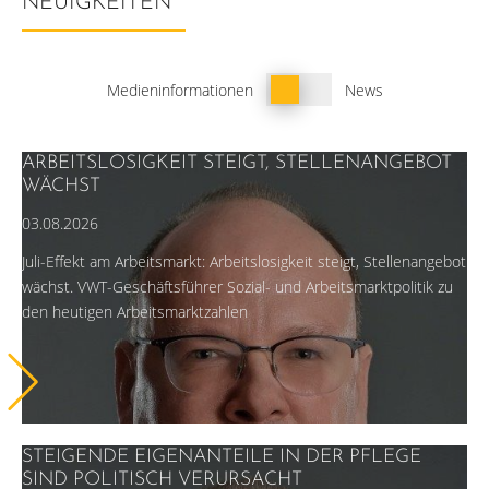
NEUIGKEITEN
Schalter
Medieninformationen
News
Neuigkeiten
ARBEITSLOSIGKEIT STEIGT, STELLENANGEBOT
WÄCHST
03.08.2026
Juli-Effekt am Arbeitsmarkt: Arbeitslosigkeit steigt, Stellenangebot
wächst. VWT-Geschäftsführer Sozial- und Arbeitsmarktpolitik zu
den heutigen Arbeitsmarktzahlen
STEIGENDE EIGENANTEILE IN DER PFLEGE
SIND POLITISCH VERURSACHT