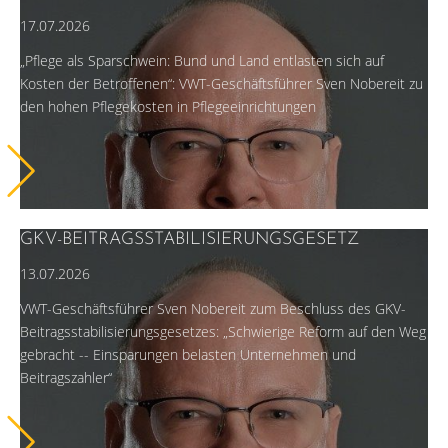
17.07.2026
„Pflege als Sparschwein: Bund und Land entlasten sich auf
Kosten der Betroffenen“: VWT-Geschäftsführer Sven Nobereit zu
den hohen Pflegekosten in Pflegeeinrichtungen
GKV-BEITRAGSSTABILISIERUNGSGESETZ
13.07.2026
VWT-Geschäftsführer Sven Nobereit zum Beschluss des GKV-
Beitragsstabilisierungsgesetzes: „Schwierige Reform auf den Weg
gebracht -- Einsparungen belasten Unternehmen und
Beitragszahler“