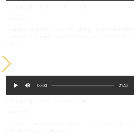
THÜRINGER WIRTSCHAFT LIVE ...
02.10.2023
Diesmal im Gespräch mit Geschäftsführerin Corinna Wartenberg
und Geschäftsführer Marko Falk der Viba sweets GmbH in Floh-
Seligenthal.
00:00
21:52
THÜRINGER WIRTSCHAFT LIVE ...
03.05.2023
Im Gespräch mit Steffi Henkel, Personalleiterin der Paatz Viernau
GmbH in Steinbach-Hallenberg.