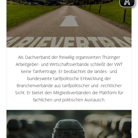
Als Dachverband der freiwillig organisierten Thüringer
Arbeitgeber- und Wirtschaftsverbände schließt der VWT
keine Tarifverträge. Er beobachtet die landes- und
bundesweite tarifpolitische Entwicklung der
Branchenverbände aus tarifpolitischer und -rechtlicher
Sicht. Er bietet den Mitgliedsverbänden die Plattform für
fachlichen und politischen Austausch.